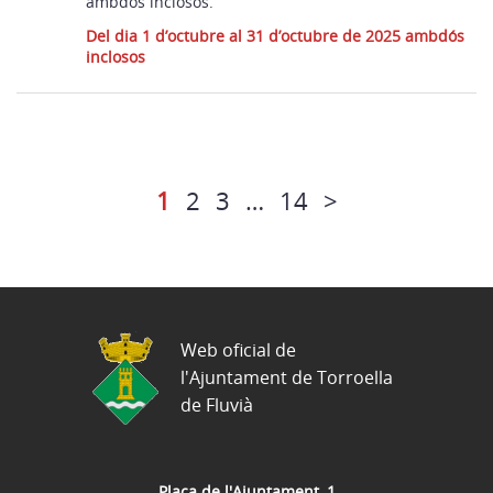
ambdós inclosos.
Del dia 1 d’octubre al 31 d’octubre de 2025 ambdós
inclosos
1
2
3
…
14
>
Web oficial de
l'Ajuntament de Torroella
de Fluvià
Plaça de l'Ajuntament, 1