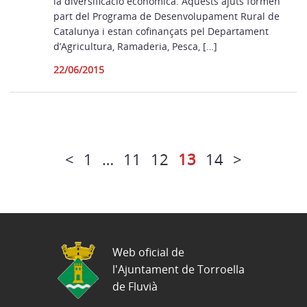
la diversificació econòmica. Aquests ajuts formen
part del Programa de Desenvolupament Rural de
Catalunya i estan cofinançats pel Departament
d’Agricultura, Ramaderia, Pesca, […]
22/06/2015
<
1
…
11
12
13
14
>
Web oficial de
l'Ajuntament de Torroella
de Fluvià