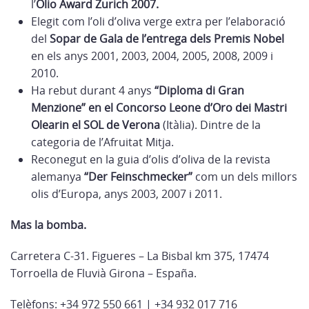
l’
Olio Award Zurich 2007.
Elegit com l’oli d’oliva verge extra per l’elaboració
del
Sopar de Gala de l’entrega dels Premis Nobel
en els anys 2001, 2003, 2004, 2005, 2008, 2009 i
2010.
Ha rebut durant 4 anys
“Diploma di Gran
Menzione” en el Concorso Leone d’Oro dei Mastri
Olearin el SOL de Verona
(Itàlia). Dintre de la
categoria de l’Afruitat Mitja.
Reconegut en la guia d’olis d’oliva de la revista
alemanya
“Der Feinschmecker”
com un dels millors
olis d’Europa, anys 2003, 2007 i 2011.
Mas la bomba.
Carretera C-31. Figueres – La Bisbal km 375, 17474
Torroella de Fluvià Girona – España.
Telèfons: +34 972 550 661 | +34 932 017 716