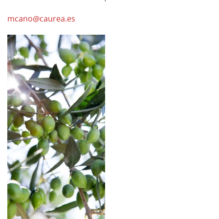
mcano@caurea.es