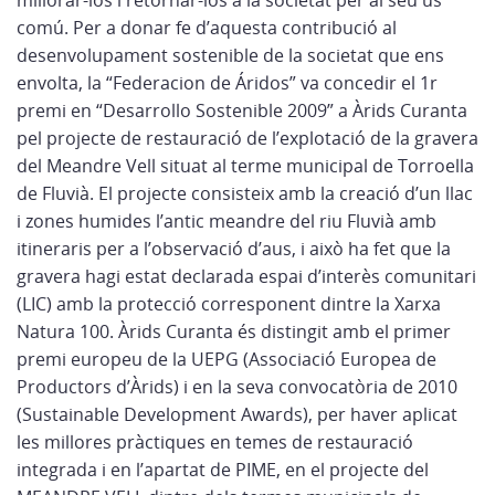
millorar-los i retornar-los a la societat per al seu ús
comú. Per a donar fe d’aquesta contribució al
desenvolupament sostenible de la societat que ens
envolta, la “Federacion de Áridos” va concedir el 1r
premi en “Desarrollo Sostenible 2009” a Àrids Curanta
pel projecte de restauració de l’explotació de la gravera
del Meandre Vell situat al terme municipal de Torroella
de Fluvià. El projecte consisteix amb la creació d’un llac
i zones humides l’antic meandre del riu Fluvià amb
itineraris per a l’observació d’aus, i això ha fet que la
gravera hagi estat declarada espai d’interès comunitari
(LIC) amb la protecció corresponent dintre la Xarxa
Natura 100. Àrids Curanta és distingit amb el primer
premi europeu de la UEPG (Associació Europea de
Productors d’Àrids) i en la seva convocatòria de 2010
(Sustainable Development Awards), per haver aplicat
les millores pràctiques en temes de restauració
integrada i en l’apartat de PIME, en el projecte del