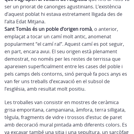
ser un priorat de canonges agustinians. L’existència
d’aquest poblat hi estava estretament lligada des de
l’alta Edat Mitjana.
Sant Tomàs és un poble d’origen romà
, o anterior,
emplaçat a tocar un camí molt antic, anomenat
popularment “el camí ral”. Aquest camí es pot seguir,
en part, encara avui. El seu origen està plenament
demostrat, no només per les restes de terrissa que
apareixen superficialment entre les cases del poble i
pels camps dels contorns, sinó perquè fa pocs anys es
van fer uns treballs d’excavació en el subsol de
l’església, amb resultat molt positiu.
Les troballes van consistir en mostres de ceràmica
grisa emporitana, campaniana, àmfora, terra silligata,
tègula, fragments de vidre i trossos d’estuc de paret
amb decoració mural pintada amb diferents colors. Es
va excavar també una sitja i una sepultura, un sarcòfag