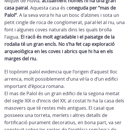
Miquel de Fluvià,
actualment només hi ha una gran
casa pairal
. Aquesta casa és c
oneguda per “mas de
Palol”
. A la seva vora hi ha un bosc d’alzines i sota un
petit cingle de roca de conglomerat, paral·lel al riu, una
font i algunes coves naturals dins les quals brolla
l’aigua.
El racó és molt agradable i el paisatge de la
rodalia té un gran encís. No s’ha fet cap exploració
arqueològica en les coves i abrics que hi ha en els
marges del riu.
El topònim palol evidencia que l’origen d’aquest lloc
arrenca, molt possiblement d’una vil·la o d’un edifici
important d’època romana.
El mas de Palol és un gran edifici de la segona meitat
del segle XIX o d’inicis del XX; al costat hi ha la casa dels
masovers que té restes més antigues. El casal que
posseeix una torreta, merlets i altres detalls de
fortificació purament decoratius, en bona part, va ser
construït sobre les restes de l’església romànica de