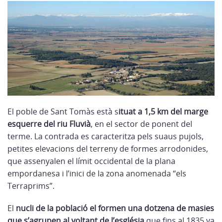
El poble de Sant Tomàs està s
ituat a 1,5 km del marge
esquerre del riu Fluvià
, en el sector de ponent del
terme. La contrada es caracteritza pels suaus pujols,
petites elevacions del terreny de formes arrodonides,
que assenyalen el límit occidental de la plana
empordanesa i l’inici de la zona anomenada “els
Terraprims”.
El
nucli de la població el formen una dotzena de masies
que s’agrupen al voltant de l’església
que fins al 1835 va